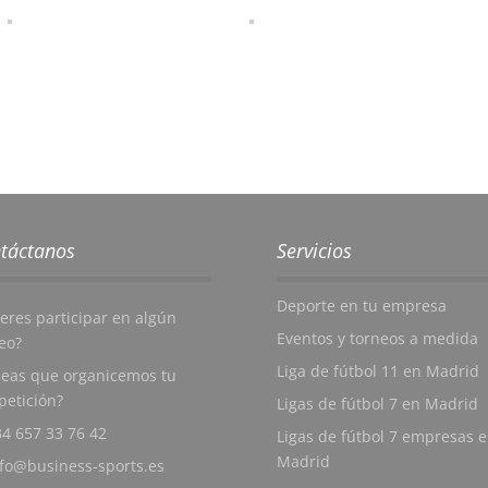
táctanos
Servicios
Deporte en tu empresa
eres participar en algún
Eventos y torneos a medida
eo?
Liga de fútbol 11 en Madrid
eas que organicemos tu
etición?
Ligas de fútbol 7 en Madrid
4 657 33 76 42
Ligas de fútbol 7 empresas 
Madrid
nfo@business-sports.es