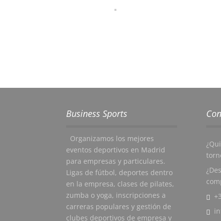
Business Sports
Con
Organizamos los mejores
¿Qui
eventos deportivos en Madrid
torn
para empresas y particulares.
¿Des
Ligas de fútbol, deportes dentro
comp
en la empresa, clases de pilates,
zumba o yoga, inscripciones a
+3
carreras populares y gestión de
i
clubes deportivos de empresa y