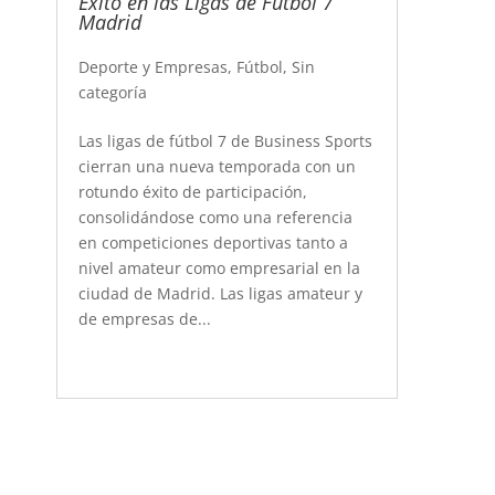
Éxito en las Ligas de Fútbol 7
Madrid
Deporte y Empresas
,
Fútbol
,
Sin
categoría
Las ligas de fútbol 7 de Business Sports
cierran una nueva temporada con un
rotundo éxito de participación,
consolidándose como una referencia
en competiciones deportivas tanto a
nivel amateur como empresarial en la
ciudad de Madrid. Las ligas amateur y
de empresas de...