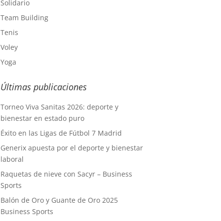
Solidario
Team Building
Tenis
Voley
Yoga
Últimas publicaciones
Torneo Viva Sanitas 2026: deporte y
bienestar en estado puro
Éxito en las Ligas de Fútbol 7 Madrid
Generix apuesta por el deporte y bienestar
laboral
Raquetas de nieve con Sacyr – Business
Sports
Balón de Oro y Guante de Oro 2025
Business Sports