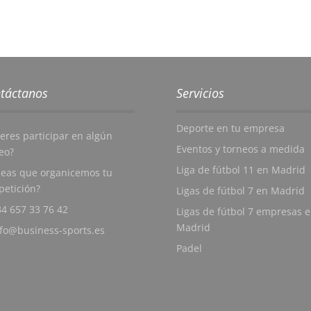
táctanos
Servicios
Deporte en tu empresa
eres participar en algún
Eventos y torneos a medida
eo?
Liga de fútbol 11 en Madrid
eas que organicemos tu
etición?
Ligas de fútbol 7 en Madrid
4 657 33 76 42
Ligas de fútbol 7 empresas 
Madrid
nfo@business-sports.es
Padel