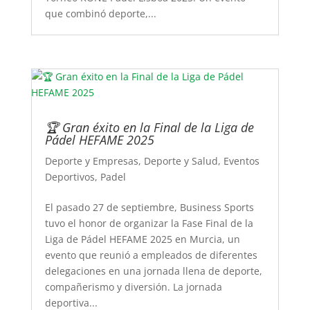
que combinó deporte,...
🏆 Gran éxito en la Final de la Liga de
Pádel HEFAME 2025
Deporte y Empresas
,
Deporte y Salud
,
Eventos
Deportivos
,
Padel
El pasado 27 de septiembre, Business Sports
tuvo el honor de organizar la Fase Final de la
Liga de Pádel HEFAME 2025 en Murcia, un
evento que reunió a empleados de diferentes
delegaciones en una jornada llena de deporte,
compañerismo y diversión. La jornada
deportiva...