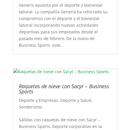
Generix apuesta por el deporte y bienestar
laboral. La compañía Generix ha reforzado su
compromiso con el deporte y el bienestar
laboral incorporando nuevas actividades
deportivas para sus empleados desde el
pasado mes de febrero. De la mano de
Business Sports, este...
Raquetas de nieve con Sacyr – Business
Sports
Deporte y Empresas
,
Deporte y Salud
,
Senderismo
Salidas con raquetas de nieve con Sacyr –
Business Sports. Deporte corporativo en la