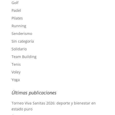
Golf
Padel
Pilates
Running
Senderismo
Sin categoría
Solidario
Team Building
Tenis
Voley
Yoga
Últimas publicaciones
Torneo Viva Sanitas 2026: deporte y bienestar en
estado puro