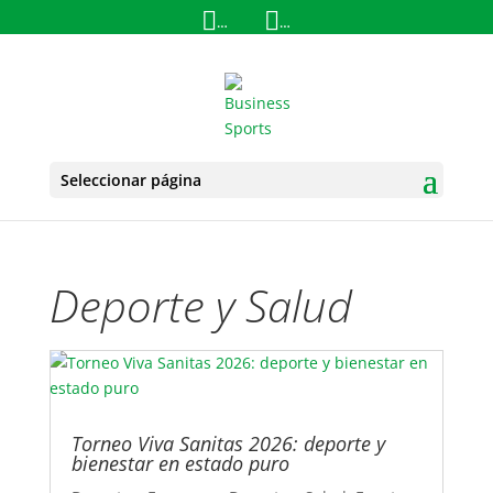
+34 657 33 76 42
info@business-s
Seleccionar página
Deporte y Salud
Torneo Viva Sanitas 2026: deporte y
bienestar en estado puro