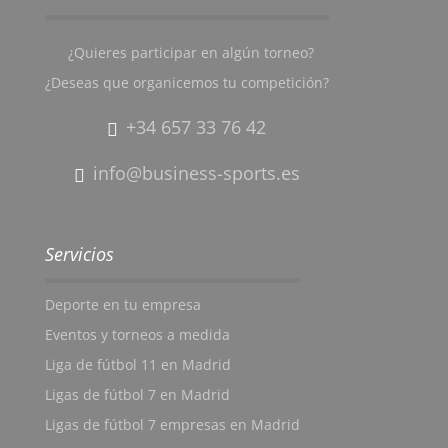
¿Quieres participar en algún torneo?
¿Deseas que organicemos tu competición?
+34 657 33 76 42
info@business-sports.es
Servicios
Deporte en tu empresa
Eventos y torneos a medida
Liga de fútbol 11 en Madrid
Ligas de fútbol 7 en Madrid
Ligas de fútbol 7 empresas en Madrid