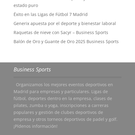
estado puro
Éxito en las Ligas de Fútbol 7 Madrid
Generix apuesta por el deporte y bienestar laboral
Raquetas de nieve con Sacyr – Business Sports
Balón de Oro y Guante de Oro 2025 Business Sports
Business Sports
Organizamos los mejores eventos deportivos en
Madrid para empresas y particulares. Ligas de
fútbol, deportes dentro en la empresa, clases de
pilates, zumba o yoga, inscripciones a carreras
populares y gestión de clubes deportivos de
empresa y otros torneos deportivos de padel y golf.
¡Pídenos información!