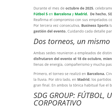
Durante el mes de
octubre de 2025
, celebra
Fútbol 5
en
Barcelona
y
Madrid.
De hecho, SD
Reafirma el compromiso con sus empelados c
Por tercera vez consecutiva,
Business Sports
t
gestión del evento.
Cuidando cada detalle par
Dos torneos, un mismo 
Ambas sedes reunieron a empleados de distin
disfrutaron del evento el 18 de octubre, m
ien
llenas de energía, compañerismo y mucha pasió
Primero, el torneo se realizó en
Barcelona.
Cin
la lluvia. Por otro lado, en
Madrid
, los partido
gran final. En ambos la tónica habitual fue el
SDG GROUP: FÚTBOL, U
CORPORATIVO