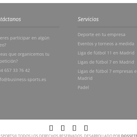
táctanos
Servicios
Deporte en tu empresa
eres participar en algún
Eventos y torneos a medida
eo?
Liga de fútbol 11 en Madrid
eas que organicemos tu
etición?
Ligas de fútbol 7 en Madrid
4 657 33 76 42
Ligas de fútbol 7 empresas 
Madrid
nfo@business-sports.es
Padel
 SPORTS© TODOS LOS DERECHOS RESERVADOS. DESARROLLADO POR
DOSSET