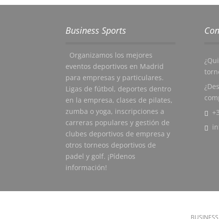
Business Sports
Con
Organizamos los mejores
¿Qui
eventos deportivos en Madrid
torn
para empresas y particulares.
¿Des
Ligas de fútbol, deportes dentro
comp
en la empresa, clases de pilates,
zumba o yoga, inscripciones a
+3
carreras populares y gestión de
i
clubes deportivos de empresa y
otros torneos deportivos de
padel y golf. ¡Pídenos
información!
BUSINESS